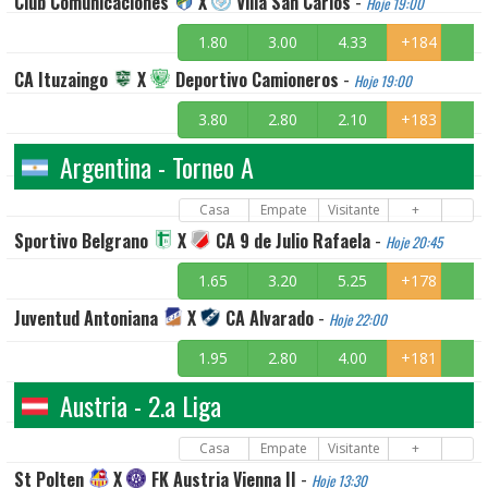
Club Comunicaciones
X
Villa San Carlos
-
Hoje 19:00
1.80
3.00
4.33
+184
CA Ituzaingo
X
Deportivo Camioneros
-
Hoje 19:00
3.80
2.80
2.10
+183
Argentina - Torneo A
Casa
Empate
Visitante
+
Sportivo Belgrano
X
CA 9 de Julio Rafaela
-
Hoje 20:45
1.65
3.20
5.25
+178
Juventud Antoniana
X
CA Alvarado
-
Hoje 22:00
1.95
2.80
4.00
+181
Austria - 2.a Liga
Casa
Empate
Visitante
+
St Polten
X
FK Austria Vienna II
-
Hoje 13:30