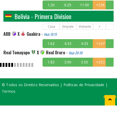
1.20
6.25
11.00
+236
Bolivia - Primera Division
Casa
Empate
Visitante
+
ABB
X
Guabira
-
Hoje 18:15
1.62
4.33
4.33
+247
Real Tomayapo
X
Real Oruro
-
Hoje 20:30
1.83
3.90
3.50
+253
©
Todos os Direitos Reservados |
Políticas de Privacidade
|
Termos