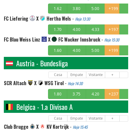
1.62
3.80
5.00
+199
FC Liefering
X
Hertha Wels
-
Hoje 13:30
1.70
4.00
4.33
+197
FC Blau Weiss Linz
X
FC Wacker Innsbruck
-
Hoje 15:30
1.60
4.00
5.00
+199
Austria - Bundesliga
Casa
Empate
Visitante
+
SCR Altach
X
WSG Tirol
-
Hoje 14:30
1.80
3.75
4.20
+237
Belgica - 1.a Divisao A
Casa
Empate
Visitante
+
Club Brugge
X
KV Kortrijk
-
Hoje 15:45