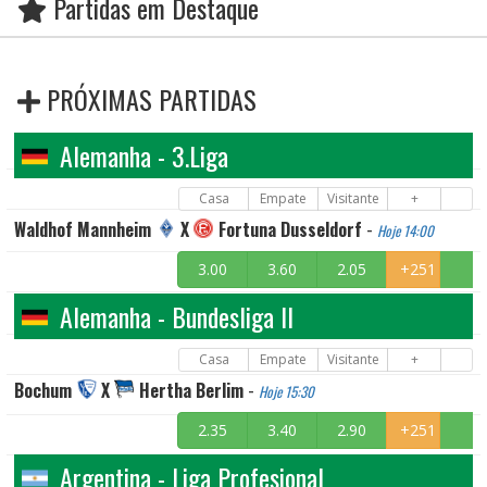
Partidas em Destaque
PRÓXIMAS PARTIDAS
Alemanha - 3.Liga
Casa
Empate
Visitante
+
Waldhof Mannheim
X
Fortuna Dusseldorf
-
Hoje 14:00
3.00
3.60
2.05
+251
Alemanha - Bundesliga II
Casa
Empate
Visitante
+
Bochum
X
Hertha Berlim
-
Hoje 15:30
2.35
3.40
2.90
+251
Argentina - Liga Profesional