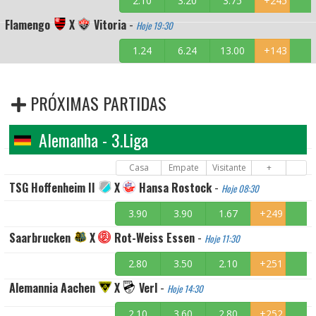
2.10
3.20
3.75
+245
Flamengo
X
Vitoria
-
Hoje 19:30
1.24
6.24
13.00
+143
PRÓXIMAS PARTIDAS
Alemanha - 3.Liga
Casa
Empate
Visitante
+
TSG Hoffenheim II
X
Hansa Rostock
-
Hoje 08:30
3.90
3.90
1.67
+249
Saarbrucken
X
Rot-Weiss Essen
-
Hoje 11:30
2.80
3.50
2.10
+251
Alemannia Aachen
X
Verl
-
Hoje 14:30
2.10
3.60
2.80
+252