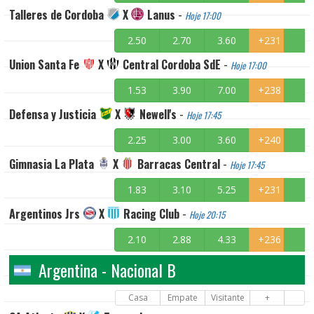
Talleres de Cordoba
X
Lanus
-
Hoje 17:00
2.50
2.70
3.60
+231
Union Santa Fe
X
Central Cordoba SdE
-
Hoje 17:00
1.53
3.90
7.00
+238
Defensa y Justicia
X
Newell's
-
Hoje 17:45
2.25
3.00
3.60
+240
Gimnasia La Plata
X
Barracas Central
-
Hoje 17:45
1.83
3.10
5.25
+231
Argentinos Jrs
X
Racing Club
-
Hoje 20:15
2.10
2.88
4.33
+236
Argentina - Nacional B
Casa
Empate
Visitante
+