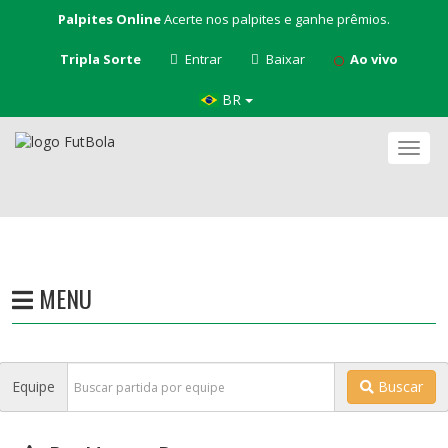
Palpites Online
Acerte nos palpites e ganhe prêmios.
Tripla Sorte
Entrar
Baixar
Ao vivo
BR
Nave
MENU
Equipe
Buscar