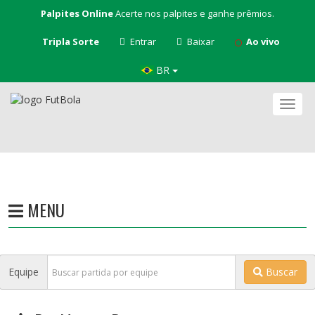
Palpites Online
Acerte nos palpites e ganhe prêmios.
Tripla Sorte
Entrar
Baixar
Ao vivo
BR
Nave
MENU
Equipe
Buscar