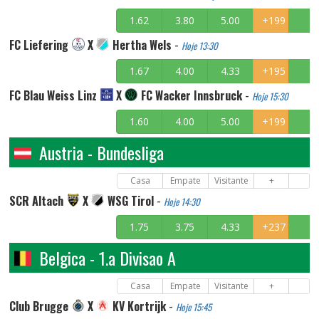
1.62
3.80
5.00
+199
FC Liefering
X
Hertha Wels
-
Hoje 13:30
1.67
4.00
4.33
+195
FC Blau Weiss Linz
X
FC Wacker Innsbruck
-
Hoje 15:30
1.60
4.00
5.00
+199
Austria - Bundesliga
Casa
Empate
Visitante
+
SCR Altach
X
WSG Tirol
-
Hoje 14:30
1.75
3.75
4.33
+237
Belgica - 1.a Divisao A
Casa
Empate
Visitante
+
Club Brugge
X
KV Kortrijk
-
Hoje 15:45