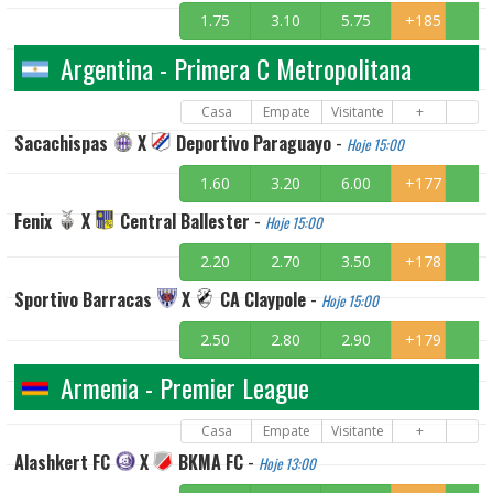
1.75
3.10
5.75
+185
Argentina - Primera C Metropolitana
Casa
Empate
Visitante
+
Sacachispas
X
Deportivo Paraguayo
-
Hoje 15:00
1.60
3.20
6.00
+177
Fenix
X
Central Ballester
-
Hoje 15:00
2.20
2.70
3.50
+178
Sportivo Barracas
X
CA Claypole
-
Hoje 15:00
2.50
2.80
2.90
+179
Armenia - Premier League
Casa
Empate
Visitante
+
Alashkert FC
X
BKMA FC
-
Hoje 13:00