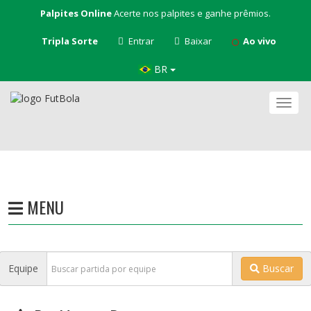
Palpites Online
Acerte nos palpites e ganhe prêmios.
Tripla Sorte
Entrar
Baixar
Ao vivo
BR
Nave
MENU
Equipe
Buscar