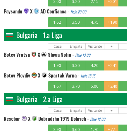
3.00
3.20
2.15
+201
Paysandu
X
AD Confianca
-
Hoje 20:00
1.62
3.50
4.75
+190
Bulgaria - 1.a Liga
Casa
Empate
Visitante
+
Botev Vratsa
X
Slavia Sofia
-
Hoje 13:00
1.90
3.30
4.20
+241
Botev Plovdiv
X
Spartak Varna
-
Hoje 15:15
1.67
3.70
5.00
+240
Bulgaria - 2.a Liga
Casa
Empate
Visitante
+
Nesebar
X
Dobrudzha 1919 Dobrich
-
Hoje 12:00
3.90
3.60
1.70
+77